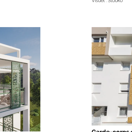
Visuel : Stooko
Garde-corps e