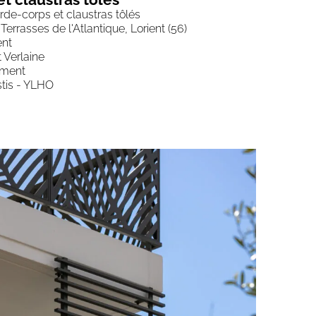
de-corps et claustras tôlés
 Terrasses de l'Atlantique, Lorient (56)
ent
t Verlaine
iment
stis - YLHO