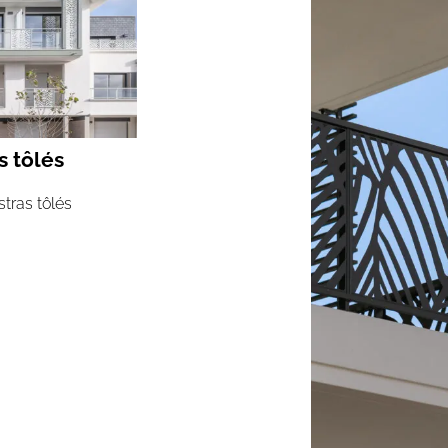
s tôlés
tras tôlés