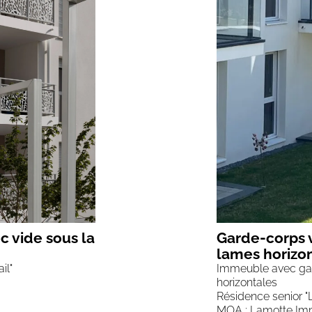
c vide sous la
Garde-corps v
lames horizo
il"
Immeuble avec gar
horizontales
Résidence senior "
MOA : Lamotte Imm