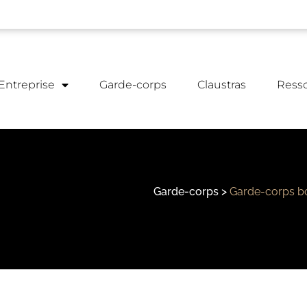
Entreprise
Garde-corps
Claustras
Ress
Garde-corps
>
Garde-corps b