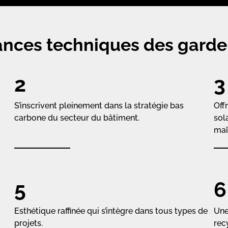
ances techniques des gard
2
3
S’inscrivent pleinement dans la stratégie bas
Off
carbone du secteur du bâtiment.
sola
maî
5
6
Esthétique raffinée qui s’intègre dans tous types de
Une
projets.
recy