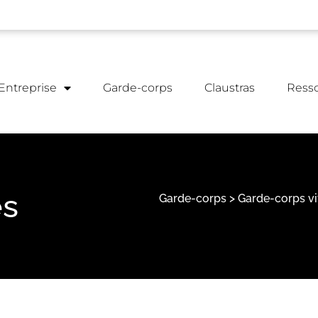
Entreprise
Garde-corps
Claustras
Ress
és
Garde-corps
>
Garde-corps vi