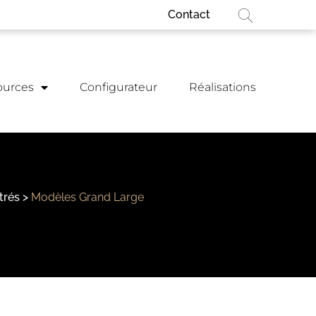
Contact
ources
Configurateur
Réalisations
trés
>
Modèles Grand Large